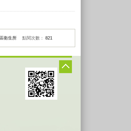
區衛生所
點閱次數：
821